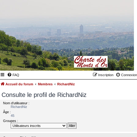
FAQ
Inscription
Connexion
Accueil du forum
Membres
RichardNiz
Consulte le profil de RichardNiz
Nom d’utilisateur :
RichardNiz
Âge :
45
Groupes :