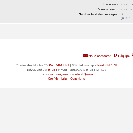
Inscription :
sam. fév
Dernière visite :
sam. ma
Nombre total de messages :
0
(0.00 % 
Nous contacter
L’équipe
Chartes des Monts d'Or
Paul VINCENT
| MSC Informatique
Paul VINCENT
Développé par
phpBB
® Forum Software © phpBB Limited
Traduction française officielle
©
Qiaeru
Confidentialité
|
Conditions