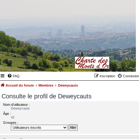
FAQ
Inscription
Connexion
Accueil du forum
Membres
Deweycauts
Consulte le profil de Deweycauts
Nom d’utilisateur :
Deweycauts
Âge :
42
Groupes :