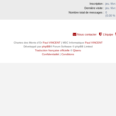
Inscription :
jeu. fév
Dernière visite :
jeu. fév
Nombre total de messages :
0
(0.00 % 
Nous contacter
L’équipe
Chartes des Monts d'Or
Paul VINCENT
| MSC Informatique
Paul VINCENT
Développé par
phpBB
® Forum Software © phpBB Limited
Traduction française officielle
©
Qiaeru
Confidentialité
|
Conditions