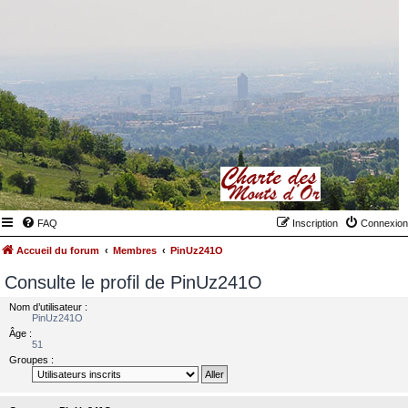
FAQ
Inscription
Connexion
Accueil du forum
Membres
PinUz241O
Consulte le profil de PinUz241O
Nom d’utilisateur :
PinUz241O
Âge :
51
Groupes :