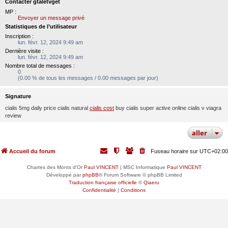
Contacter gtaletvget
MP :
Envoyer un message privé
Statistiques de l’utilisateur
Inscription :
lun. févr. 12, 2024 9:49 am
Dernière visite :
lun. févr. 12, 2024 9:49 am
Nombre total de messages :
0
(0.00 % de tous les messages / 0.00 messages par jour)
Signature
cialis 5mg daily price cialis natural
cialis cost
buy cialis super active online cialis v viagra
review
aller
Accueil du forum
Fuseau horaire sur
UTC+02:00
Chartes des Monts d'Or
Paul VINCENT
| MSC Informatique
Paul VINCENT
Développé par
phpBB
® Forum Software © phpBB Limited
Traduction française officielle
©
Qiaeru
Confidentialité
|
Conditions