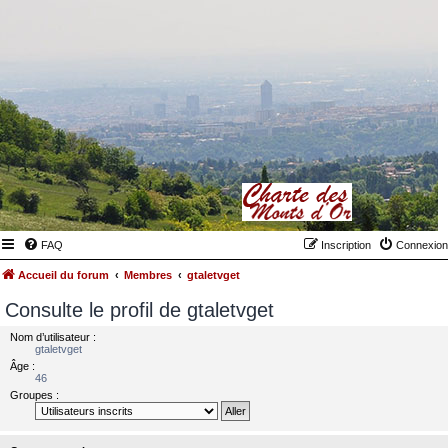
FAQ
Inscription
Connexion
Accueil du forum
Membres
gtaletvget
Consulte le profil de gtaletvget
Nom d’utilisateur :
gtaletvget
Âge :
46
Groupes :