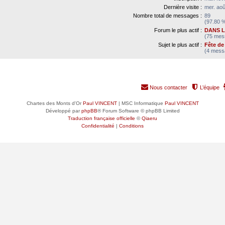
Dernière visite :
mer. aoû
Nombre total de messages :
89
(97.80 %
Forum le plus actif :
DANS L
(75 mess
Sujet le plus actif :
Fête de 
(4 messa
Nous contacter
L’équipe
Chartes des Monts d'Or
Paul VINCENT
| MSC Informatique
Paul VINCENT
Développé par
phpBB
® Forum Software © phpBB Limited
Traduction française officielle
©
Qiaeru
Confidentialité
|
Conditions