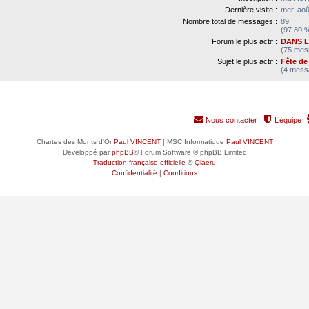
Dernière visite :
mer. aoû
Nombre total de messages :
89
(97.80 %
Forum le plus actif :
DANS L
(75 mess
Sujet le plus actif :
Fête de 
(4 messa
Nous contacter
L’équipe
Chartes des Monts d'Or
Paul VINCENT
| MSC Informatique
Paul VINCENT
Développé par
phpBB
® Forum Software © phpBB Limited
Traduction française officielle
©
Qiaeru
Confidentialité
|
Conditions