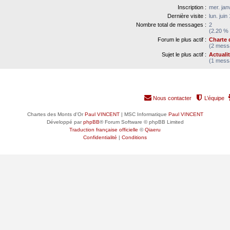
Inscription :
mer. jan
Dernière visite :
lun. jui
Nombre total de messages :
2
(2.20 % 
Forum le plus actif :
Charte 
(2 messa
Sujet le plus actif :
Actuali
(1 messa
Nous contacter
L’équipe
Chartes des Monts d'Or
Paul VINCENT
| MSC Informatique
Paul VINCENT
Développé par
phpBB
® Forum Software © phpBB Limited
Traduction française officielle
©
Qiaeru
Confidentialité
|
Conditions