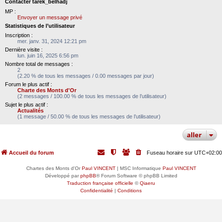
Contacter tarek_belhadj
MP :
Envoyer un message privé
Statistiques de l’utilisateur
Inscription :
mer. janv. 31, 2024 12:21 pm
Dernière visite :
lun. juin 16, 2025 6:56 pm
Nombre total de messages :
2
(2.20 % de tous les messages / 0.00 messages par jour)
Forum le plus actif :
Charte des Monts d'Or
(2 messages / 100.00 % de tous les messages de l’utilisateur)
Sujet le plus actif :
Actualités
(1 message / 50.00 % de tous les messages de l’utilisateur)
aller
Accueil du forum
Fuseau horaire sur
UTC+02:00
Chartes des Monts d'Or
Paul VINCENT
| MSC Informatique
Paul VINCENT
Développé par
phpBB
® Forum Software © phpBB Limited
Traduction française officielle
©
Qiaeru
Confidentialité
|
Conditions