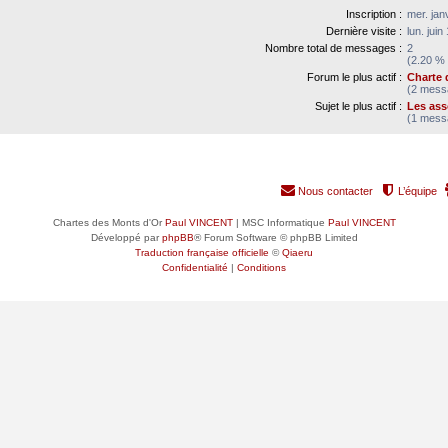
Inscription :
mer. jan
Dernière visite :
lun. jui
Nombre total de messages :
2
(2.20 % 
Forum le plus actif :
Charte 
(2 messa
Sujet le plus actif :
Les ass
(1 messa
Nous contacter
L’équipe
Chartes des Monts d'Or
Paul VINCENT
| MSC Informatique
Paul VINCENT
Développé par
phpBB
® Forum Software © phpBB Limited
Traduction française officielle
©
Qiaeru
Confidentialité
|
Conditions