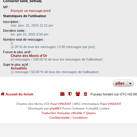
Contacter tarek_belhadj
MP :
Envoyer un message privé
Statistiques de l’utilisateur
Inscription :
mer. janv. 31, 2024 12:21 pm
Dernière visite :
lun. juin 16, 2025 6:56 pm
Nombre total de messages :
2
(2.20 % de tous les messages / 0.00 messages par jour)
Forum le plus actif :
Charte des Monts d'Or
(2 messages / 100.00 % de tous les messages de l’utilisateur)
Sujet le plus actif :
Actualités
(1 message / 50.00 % de tous les messages de l’utilisateur)
aller
Accueil du forum
Fuseau horaire sur
UTC+02:00
Chartes des Monts d'Or
Paul VINCENT
| MSC Informatique
Paul VINCENT
Développé par
phpBB
® Forum Software © phpBB Limited
Traduction française officielle
©
Qiaeru
Confidentialité
|
Conditions