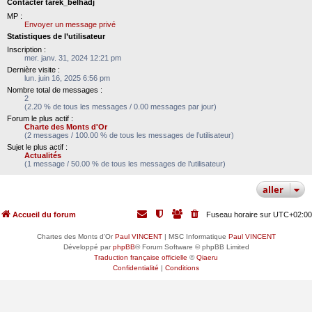
Contacter tarek_belhadj
MP :
Envoyer un message privé
Statistiques de l’utilisateur
Inscription :
mer. janv. 31, 2024 12:21 pm
Dernière visite :
lun. juin 16, 2025 6:56 pm
Nombre total de messages :
2
(2.20 % de tous les messages / 0.00 messages par jour)
Forum le plus actif :
Charte des Monts d'Or
(2 messages / 100.00 % de tous les messages de l’utilisateur)
Sujet le plus actif :
Actualités
(1 message / 50.00 % de tous les messages de l’utilisateur)
aller
Accueil du forum
Fuseau horaire sur
UTC+02:00
Chartes des Monts d'Or
Paul VINCENT
| MSC Informatique
Paul VINCENT
Développé par
phpBB
® Forum Software © phpBB Limited
Traduction française officielle
©
Qiaeru
Confidentialité
|
Conditions