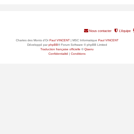
RANG
GROUPE PRINCIPAL
Nous contacter
L’équipe
Chartes des Monts d'Or
Paul VINCENT
| MSC Informatique
Paul VINCENT
Développé par
phpBB
® Forum Software © phpBB Limited
Traduction française officielle
©
Qiaeru
Confidentialité
|
Conditions