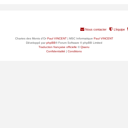
RANG
GROUPE PRINCIPAL
Nous contacter
L’équipe
Chartes des Monts d'Or
Paul VINCENT
| MSC Informatique
Paul VINCENT
Développé par
phpBB
® Forum Software © phpBB Limited
Traduction française officielle
©
Qiaeru
Confidentialité
|
Conditions