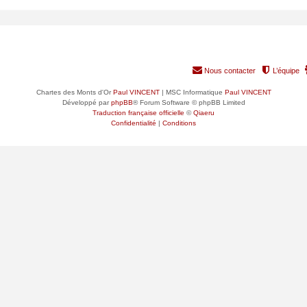
RANG
GROUPE PRINCIPAL
Nous contacter
L’équipe
Chartes des Monts d'Or
Paul VINCENT
| MSC Informatique
Paul VINCENT
Développé par
phpBB
® Forum Software © phpBB Limited
Traduction française officielle
©
Qiaeru
Confidentialité
|
Conditions