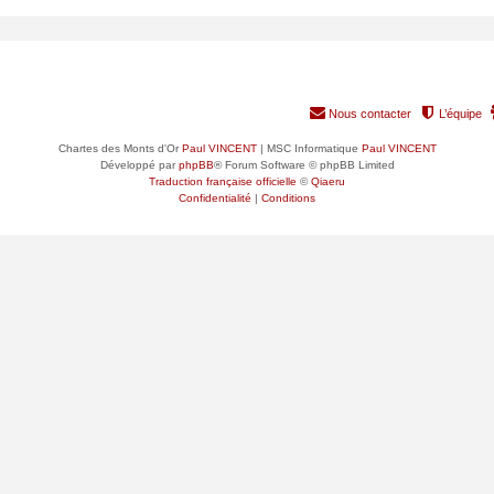
RANG
GROUPE PRINCIPAL
Nous contacter
L’équipe
Chartes des Monts d'Or
Paul VINCENT
| MSC Informatique
Paul VINCENT
Développé par
phpBB
® Forum Software © phpBB Limited
Traduction française officielle
©
Qiaeru
Confidentialité
|
Conditions