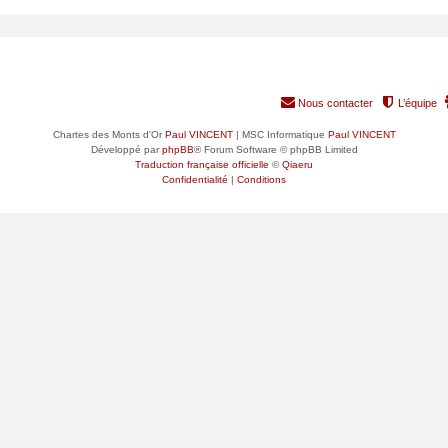
RANG
GROUPE PRINCIPAL
Nous contacter
L’équipe
Chartes des Monts d'Or
Paul VINCENT
| MSC Informatique
Paul VINCENT
Développé par
phpBB
® Forum Software © phpBB Limited
Traduction française officielle
©
Qiaeru
Confidentialité
|
Conditions