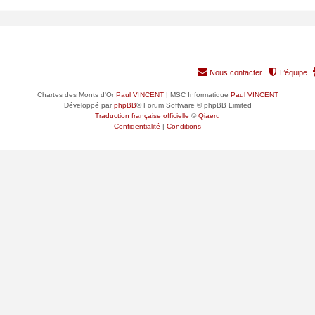
RANG
GROUPE PRINCIPAL
Nous contacter
L’équipe
Chartes des Monts d'Or
Paul VINCENT
| MSC Informatique
Paul VINCENT
Développé par
phpBB
® Forum Software © phpBB Limited
Traduction française officielle
©
Qiaeru
Confidentialité
|
Conditions