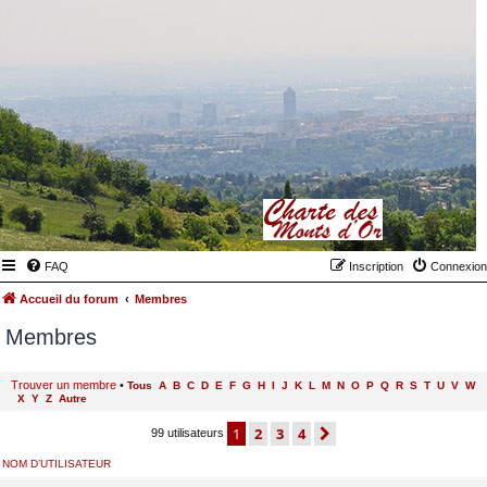
FAQ
Inscription
Connexion
Accueil du forum
Membres
Membres
Trouver un membre
•
Tous
A
B
C
D
E
F
G
H
I
J
K
L
M
N
O
P
Q
R
S
T
U
V
W
X
Y
Z
Autre
1
2
3
4
suivant
99 utilisateurs
NOM D’UTILISATEUR