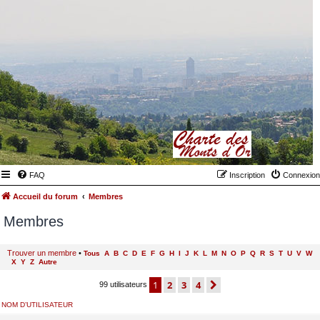
FAQ
Inscription
Connexion
Accueil du forum
Membres
Membres
Trouver un membre
•
Tous
A
B
C
D
E
F
G
H
I
J
K
L
M
N
O
P
Q
R
S
T
U
V
W
X
Y
Z
Autre
1
2
3
4
suivant
99 utilisateurs
NOM D’UTILISATEUR