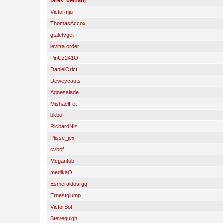
tarek_belhadj
Victormju
ThomasAccox
gtaletvget
levitra order
PinUz241O
DanielOrict
Deweycauts
Agnesalade
MishaelFet
bkbof
RichardNiz
Plisse_jex
cvbof
Megantub
medikaO
Esmeraldosrgq
Ernestglump
VictorSot
Stevequigh