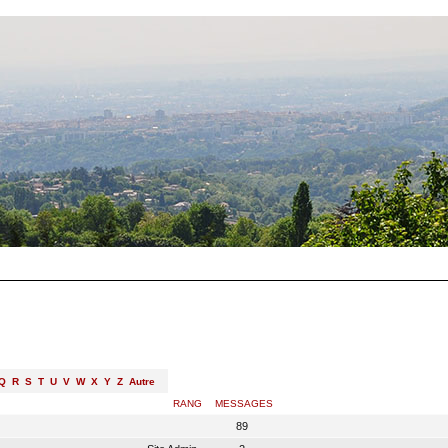
Q
R
S
T
U
V
W
X
Y
Z
Autre
RANG
MESSAGES
89