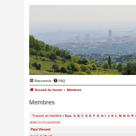
Raccourcis
FAQ
Accueil du forum
Membres
Membres
Trouver un membre
•
Tous
A
B
C
D
E
F
G
H
I
J
K
L
M
N
O
P
NOM D’UTILISATEUR
Paul Vincent