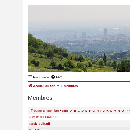
Raccourcis
FAQ
Accueil du forum
Membres
Membres
Trouver un membre
•
Tous
A
B
C
D
E
F
G
H
I
J
K
L
M
N
O
P
NOM D’UTILISATEUR
tarek_belhadj