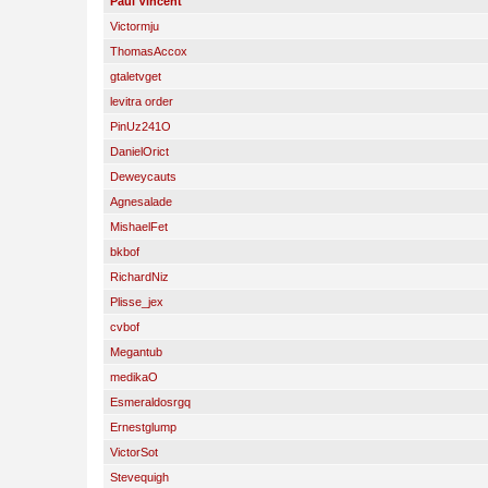
Paul Vincent
Victormju
ThomasAccox
gtaletvget
levitra order
PinUz241O
DanielOrict
Deweycauts
Agnesalade
MishaelFet
bkbof
RichardNiz
Plisse_jex
cvbof
Megantub
medikaO
Esmeraldosrgq
Ernestglump
VictorSot
Stevequigh