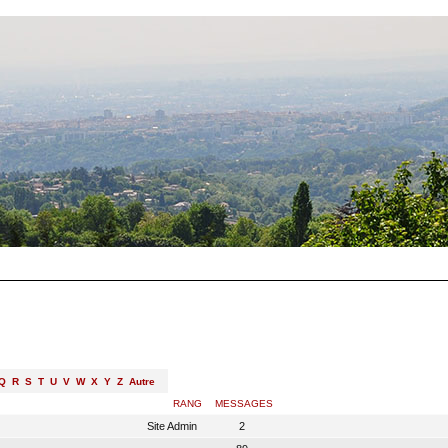
Q
R
S
T
U
V
W
X
Y
Z
Autre
RANG
MESSAGES
Site Admin
2