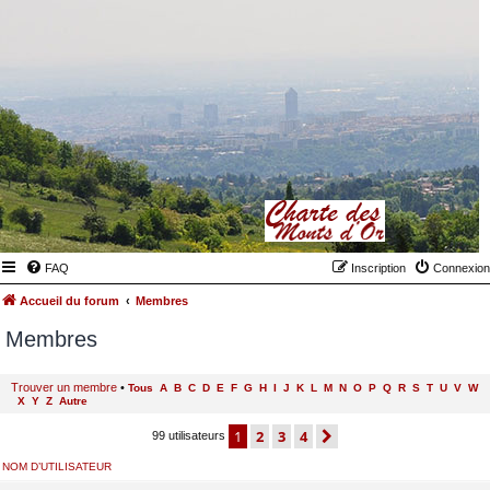
FAQ
Inscription
Connexion
Accueil du forum
Membres
Membres
Trouver un membre
•
Tous
A
B
C
D
E
F
G
H
I
J
K
L
M
N
O
P
Q
R
S
T
U
V
W
X
Y
Z
Autre
1
2
3
4
suivant
99 utilisateurs
NOM D’UTILISATEUR