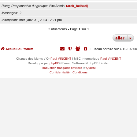
Rang, Responsable du groupe
Site Admin
tarek_belhadj
Messages
2
Inscription
mer. janv. 31, 2024 12:21 pm
2 utilisateurs • Page
1
sur
1
aller
Accueil du forum
Fuseau horaire sur
UTC+02:00
Chartes des Monts d'Or
Paul VINCENT
| MSC Informatique
Paul VINCENT
Développé par
phpBB
® Forum Software © phpBB Limited
Traduction française officielle
©
Qiaeru
Confidentialité
|
Conditions