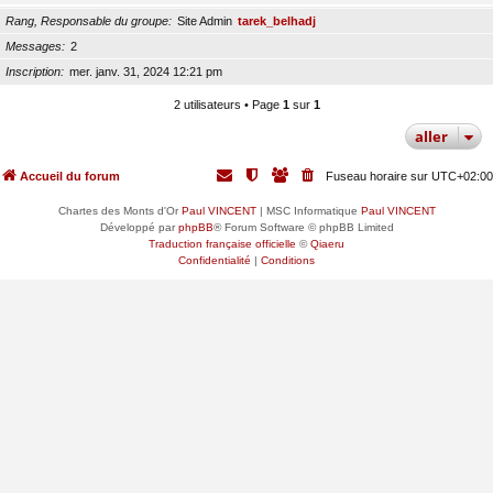
Rang, Responsable du groupe
Site Admin
tarek_belhadj
Messages
2
Inscription
mer. janv. 31, 2024 12:21 pm
2 utilisateurs • Page
1
sur
1
aller
Accueil du forum
Fuseau horaire sur
UTC+02:00
Chartes des Monts d'Or
Paul VINCENT
| MSC Informatique
Paul VINCENT
Développé par
phpBB
® Forum Software © phpBB Limited
Traduction française officielle
©
Qiaeru
Confidentialité
|
Conditions