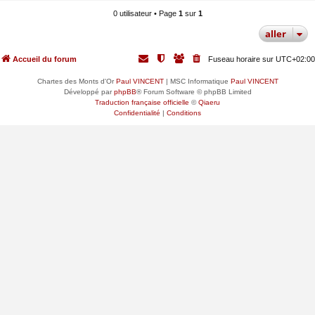
0 utilisateur • Page
1
sur
1
aller
Accueil du forum
Fuseau horaire sur
UTC+02:00
Chartes des Monts d'Or
Paul VINCENT
| MSC Informatique
Paul VINCENT
Développé par
phpBB
® Forum Software © phpBB Limited
Traduction française officielle
©
Qiaeru
Confidentialité
|
Conditions