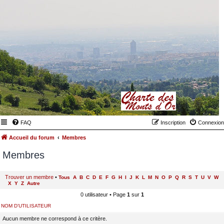
FAQ
Inscription
Connexion
Accueil du forum
Membres
Membres
Trouver un membre
•
Tous
A
B
C
D
E
F
G
H
I
J
K
L
M
N
O
P
Q
R
S
T
U
V
W
X
Y
Z
Autre
0 utilisateur • Page
1
sur
1
NOM D’UTILISATEUR
Aucun membre ne correspond à ce critère.