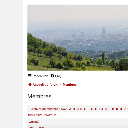
Raccourcis
FAQ
Accueil du forum
Membres
Membres
Trouver un membre
•
Tous
A
B
C
D
E
F
G
H
I
J
K
L
M
N
O
P
NOM D’UTILISATEUR
wmltuO