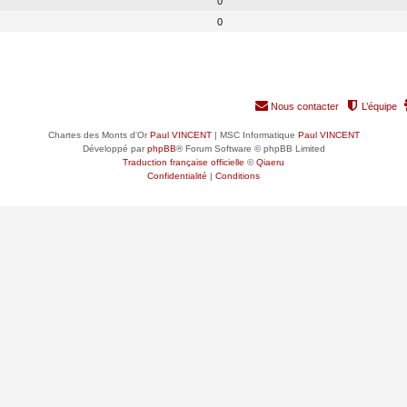
0
0
Nous contacter
L’équipe
Chartes des Monts d'Or
Paul VINCENT
| MSC Informatique
Paul VINCENT
Développé par
phpBB
® Forum Software © phpBB Limited
Traduction française officielle
©
Qiaeru
Confidentialité
|
Conditions