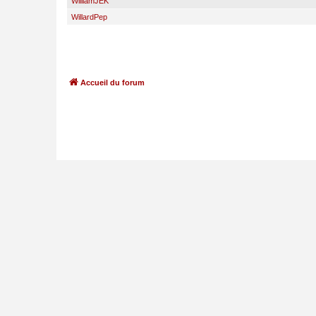
WilliamJEK
WillardPep
Accueil du forum