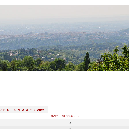
Q
R
S
T
U
V
W
X
Y
Z
Autre
RANG
MESSAGES
0