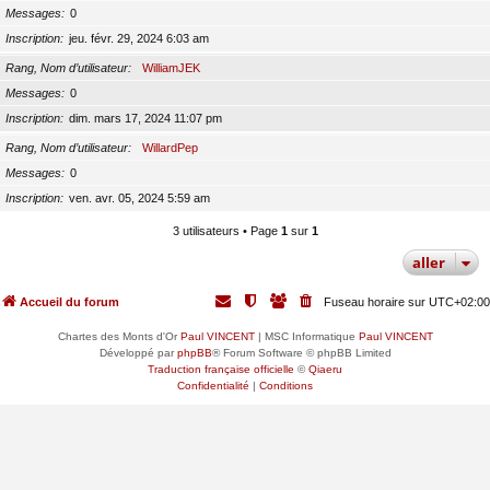
Messages
0
Inscription
jeu. févr. 29, 2024 6:03 am
Rang, Nom d’utilisateur
WilliamJEK
Messages
0
Inscription
dim. mars 17, 2024 11:07 pm
Rang, Nom d’utilisateur
WillardPep
Messages
0
Inscription
ven. avr. 05, 2024 5:59 am
3 utilisateurs • Page
1
sur
1
aller
Accueil du forum
Fuseau horaire sur
UTC+02:00
Chartes des Monts d'Or
Paul VINCENT
| MSC Informatique
Paul VINCENT
Développé par
phpBB
® Forum Software © phpBB Limited
Traduction française officielle
©
Qiaeru
Confidentialité
|
Conditions