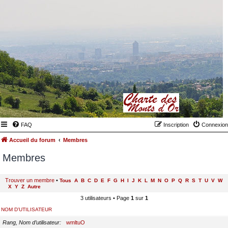
FAQ
Inscription
Connexion
Accueil du forum
Membres
Membres
Trouver un membre
•
Tous
A
B
C
D
E
F
G
H
I
J
K
L
M
N
O
P
Q
R
S
T
U
V
W
X
Y
Z
Autre
3 utilisateurs • Page
1
sur
1
NOM D’UTILISATEUR
Rang, Nom d’utilisateur
wmltuO