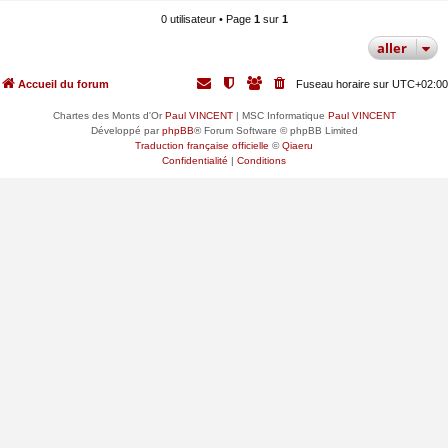
0 utilisateur • Page
1
sur
1
aller
Accueil du forum
Fuseau horaire sur
UTC+02:00
Chartes des Monts d'Or
Paul VINCENT
| MSC Informatique
Paul VINCENT
Développé par
phpBB
® Forum Software © phpBB Limited
Traduction française officielle
©
Qiaeru
Confidentialité
|
Conditions