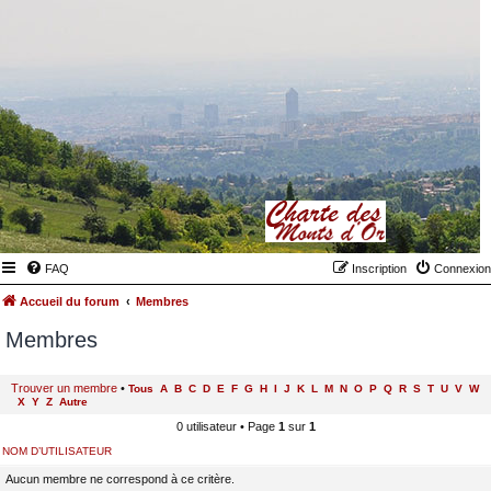
FAQ
Inscription
Connexion
Accueil du forum
Membres
Membres
Trouver un membre
•
Tous
A
B
C
D
E
F
G
H
I
J
K
L
M
N
O
P
Q
R
S
T
U
V
W
X
Y
Z
Autre
0 utilisateur • Page
1
sur
1
NOM D’UTILISATEUR
Aucun membre ne correspond à ce critère.