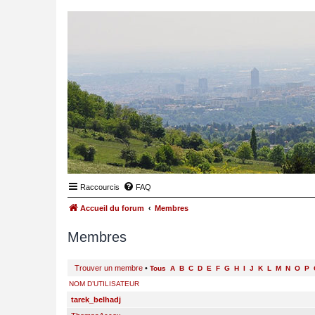
Raccourcis
FAQ
Accueil du forum
Membres
Membres
Trouver un membre
•
Tous
A
B
C
D
E
F
G
H
I
J
K
L
M
N
O
P
NOM D’UTILISATEUR
tarek_belhadj