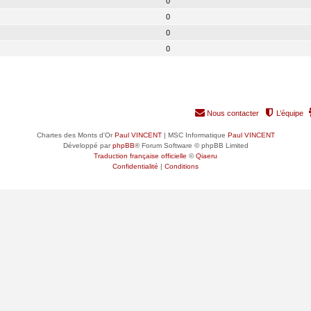
0
0
0
0
Nous contacter
L’équipe
Chartes des Monts d'Or
Paul VINCENT
| MSC Informatique
Paul VINCENT
Développé par
phpBB
® Forum Software © phpBB Limited
Traduction française officielle
©
Qiaeru
Confidentialité
|
Conditions