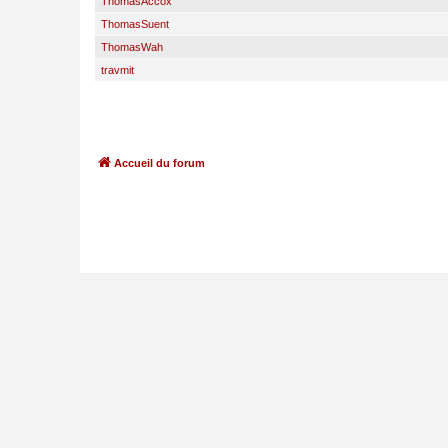
ThomasAccox
ThomasSuent
ThomasWah
travmit
Accueil du forum