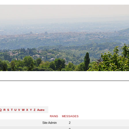
Q
R
S
T
U
V
W
X
Y
Z
Autre
RANG
MESSAGES
Site Admin
2