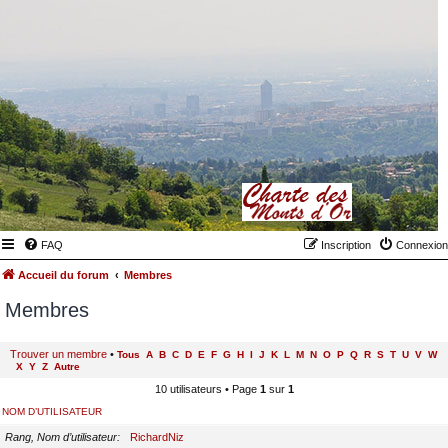
FAQ
Inscription
Connexion
Accueil du forum
Membres
Membres
Trouver un membre
•
Tous
A
B
C
D
E
F
G
H
I
J
K
L
M
N
O
P
Q
R
S
T
U
V
W
X
Y
Z
Autre
10 utilisateurs • Page
1
sur
1
NOM D’UTILISATEUR
Rang, Nom d’utilisateur
RichardNiz