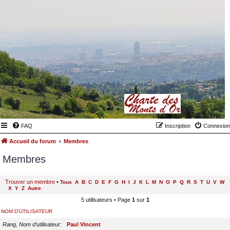
FAQ
Inscription
Connexion
Accueil du forum
Membres
Membres
Trouver un membre
•
Tous
A
B
C
D
E
F
G
H
I
J
K
L
M
N
O
P
Q
R
S
T
U
V
W
X
Y
Z
Autre
5 utilisateurs • Page
1
sur
1
NOM D’UTILISATEUR
Rang, Nom d’utilisateur
Paul Vincent