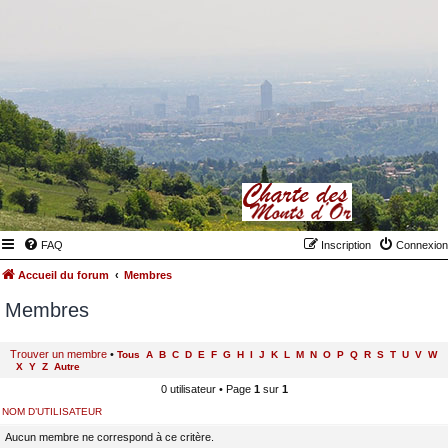
FAQ
Inscription
Connexion
Accueil du forum
Membres
Membres
Trouver un membre
•
Tous
A
B
C
D
E
F
G
H
I
J
K
L
M
N
O
P
Q
R
S
T
U
V
W
X
Y
Z
Autre
0 utilisateur • Page
1
sur
1
NOM D’UTILISATEUR
Aucun membre ne correspond à ce critère.