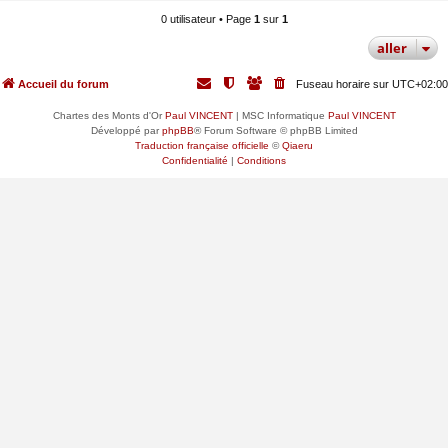
0 utilisateur • Page
1
sur
1
aller
Accueil du forum
Fuseau horaire sur
UTC+02:00
Chartes des Monts d'Or
Paul VINCENT
| MSC Informatique
Paul VINCENT
Développé par
phpBB
® Forum Software © phpBB Limited
Traduction française officielle
©
Qiaeru
Confidentialité
|
Conditions