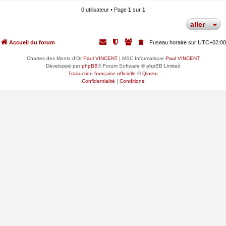
0 utilisateur • Page
1
sur
1
aller
Accueil du forum
Fuseau horaire sur
UTC+02:00
Chartes des Monts d'Or
Paul VINCENT
| MSC Informatique
Paul VINCENT
Développé par
phpBB
® Forum Software © phpBB Limited
Traduction française officielle
©
Qiaeru
Confidentialité
|
Conditions