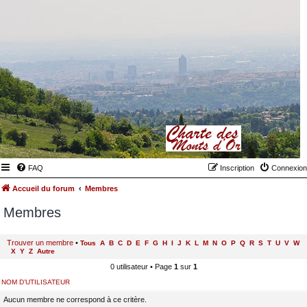
FAQ
Inscription
Connexion
Accueil du forum
Membres
Membres
Trouver un membre
•
Tous
A
B
C
D
E
F
G
H
I
J
K
L
M
N
O
P
Q
R
S
T
U
V
W
X
Y
Z
Autre
0 utilisateur • Page
1
sur
1
NOM D’UTILISATEUR
Aucun membre ne correspond à ce critère.