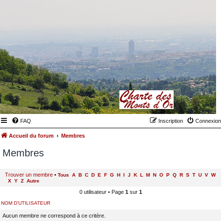
FAQ
Inscription
Connexion
Accueil du forum
Membres
Membres
Trouver un membre
•
Tous
A
B
C
D
E
F
G
H
I
J
K
L
M
N
O
P
Q
R
S
T
U
V
W
X
Y
Z
Autre
0 utilisateur • Page
1
sur
1
NOM D’UTILISATEUR
Aucun membre ne correspond à ce critère.