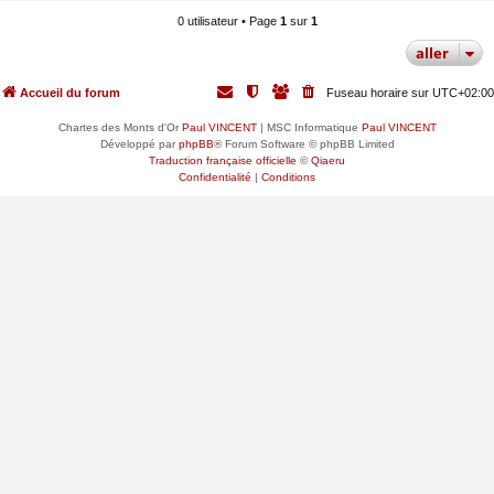
0 utilisateur • Page
1
sur
1
aller
Accueil du forum
Fuseau horaire sur
UTC+02:00
Chartes des Monts d'Or
Paul VINCENT
| MSC Informatique
Paul VINCENT
Développé par
phpBB
® Forum Software © phpBB Limited
Traduction française officielle
©
Qiaeru
Confidentialité
|
Conditions