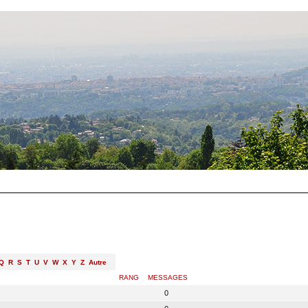
Q
R
S
T
U
V
W
X
Y
Z
Autre
RANG
MESSAGES
0