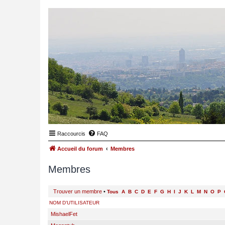
Raccourcis
FAQ
Accueil du forum
Membres
Membres
Trouver un membre
•
Tous
A
B
C
D
E
F
G
H
I
J
K
L
M
N
O
P
NOM D’UTILISATEUR
MishaelFet