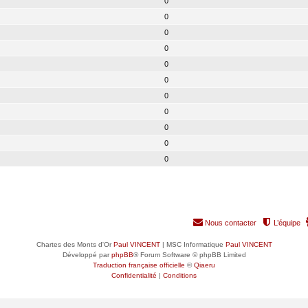
0
0
0
0
0
0
0
0
0
0
0
Nous contacter
L’équipe
Chartes des Monts d'Or
Paul VINCENT
| MSC Informatique
Paul VINCENT
Développé par
phpBB
® Forum Software © phpBB Limited
Traduction française officielle
©
Qiaeru
Confidentialité
|
Conditions