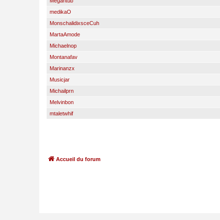
Megantub
medikaO
MonschalidixsceCuh
MartaAmode
Michaelnop
Montanafav
Marinanzx
Musicjar
Michailprn
Melvinbon
mtaletwhif
Accueil du forum