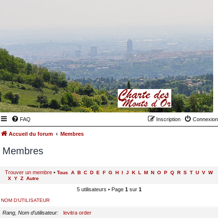
FAQ
Inscription
Connexion
Accueil du forum
Membres
Membres
Trouver un membre
•
Tous
A
B
C
D
E
F
G
H
I
J
K
L
M
N
O
P
Q
R
S
T
U
V
W
X
Y
Z
Autre
5 utilisateurs • Page
1
sur
1
NOM D’UTILISATEUR
Rang, Nom d’utilisateur
levitra order