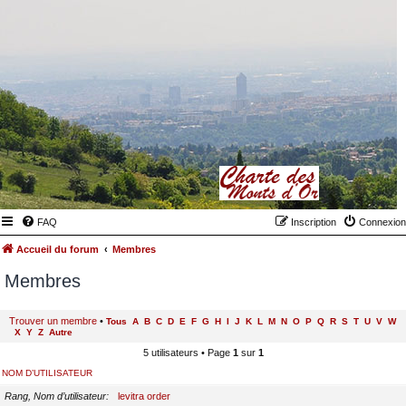
FAQ
Inscription
Connexion
Accueil du forum
Membres
Membres
Trouver un membre
•
Tous
A
B
C
D
E
F
G
H
I
J
K
L
M
N
O
P
Q
R
S
T
U
V
W
X
Y
Z
Autre
5 utilisateurs • Page
1
sur
1
NOM D’UTILISATEUR
Rang, Nom d’utilisateur
levitra order