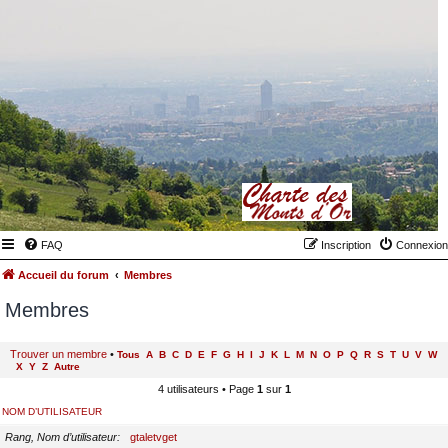
FAQ
Inscription
Connexion
Accueil du forum
Membres
Membres
Trouver un membre
•
Tous
A
B
C
D
E
F
G
H
I
J
K
L
M
N
O
P
Q
R
S
T
U
V
W
X
Y
Z
Autre
4 utilisateurs • Page
1
sur
1
NOM D’UTILISATEUR
Rang, Nom d’utilisateur
gtaletvget