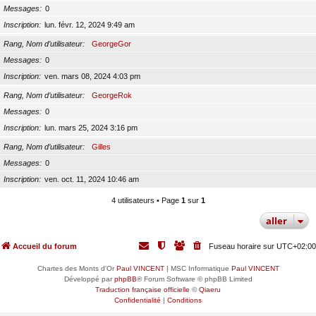
Messages
0
Inscription
lun. févr. 12, 2024 9:49 am
Rang, Nom d’utilisateur
GeorgeGor
Messages
0
Inscription
ven. mars 08, 2024 4:03 pm
Rang, Nom d’utilisateur
GeorgeRok
Messages
0
Inscription
lun. mars 25, 2024 3:16 pm
Rang, Nom d’utilisateur
Gilles
Messages
0
Inscription
ven. oct. 11, 2024 10:46 am
4 utilisateurs • Page
1
sur
1
aller
Accueil du forum
Fuseau horaire sur
UTC+02:00
Chartes des Monts d'Or
Paul VINCENT
| MSC Informatique
Paul VINCENT
Développé par
phpBB
® Forum Software © phpBB Limited
Traduction française officielle
©
Qiaeru
Confidentialité
|
Conditions