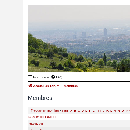
Raccourcis
FAQ
Accueil du forum
Membres
Membres
Trouver un membre
•
Tous
A
B
C
D
E
F
G
H
I
J
K
L
M
N
O
P
NOM D’UTILISATEUR
gtaletvget