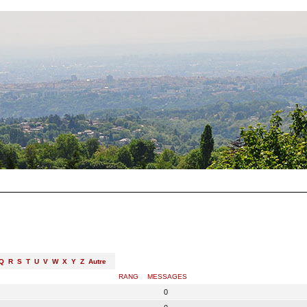
Q
R
S
T
U
V
W
X
Y
Z
Autre
RANG
MESSAGES
0