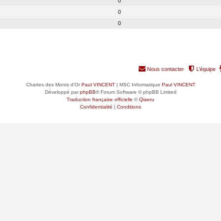
0
0
0
Nous contacter
L’équipe
Chartes des Monts d'Or
Paul VINCENT
| MSC Informatique
Paul VINCENT
Développé par
phpBB
® Forum Software © phpBB Limited
Traduction française officielle
©
Qiaeru
Confidentialité
|
Conditions