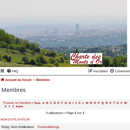
FAQ
Inscription
Connexion
Accueil du forum
Membres
Membres
Trouver un membre
•
Tous
A
B
C
D
E
F
G
H
I
J
K
L
M
N
O
P
Q
R
S
T
U
V
W
X
Y
Z
Autre
4 utilisateurs • Page
1
sur
1
NOM D’UTILISATEUR
Rang, Nom d’utilisateur
Esmeraldosrgq