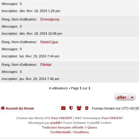
Messages
0
Inscription
dim. févr. 18, 2024 1:26 pm
Rang, Nom d’utilisateur
Ernestglump
Messages
0
Inscription
dim. févr. 18, 2024 10:08 pm
Rang, Nom d’utilisateur
EdwinCigue
Messages
0
Inscription
lun. févr. 19, 2024 7:44 am
Rang, Nom d’utilisateur
Elliottjal
Messages
0
Inscription
jeu. févr. 29, 2024 7:46 am
4 utilisateurs • Page
1
sur
1
aller
Accueil du forum
Fuseau horaire sur
UTC+02:00
Chartes des Monts d'Or
Paul VINCENT
| MSC Informatique
Paul VINCENT
Développé par
phpBB
® Forum Software © phpBB Limited
Traduction française officielle
©
Qiaeru
Confidentialité
|
Conditions