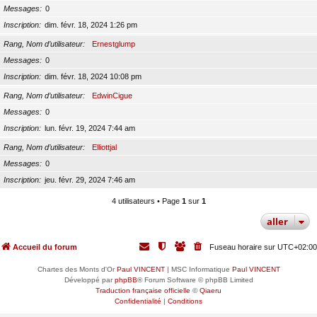
Messages
0
Inscription
dim. févr. 18, 2024 1:26 pm
Rang, Nom d’utilisateur
Ernestglump
Messages
0
Inscription
dim. févr. 18, 2024 10:08 pm
Rang, Nom d’utilisateur
EdwinCigue
Messages
0
Inscription
lun. févr. 19, 2024 7:44 am
Rang, Nom d’utilisateur
Elliottjal
Messages
0
Inscription
jeu. févr. 29, 2024 7:46 am
4 utilisateurs • Page
1
sur
1
aller
Accueil du forum
Fuseau horaire sur
UTC+02:00
Chartes des Monts d'Or
Paul VINCENT
| MSC Informatique
Paul VINCENT
Développé par
phpBB
® Forum Software © phpBB Limited
Traduction française officielle
©
Qiaeru
Confidentialité
|
Conditions