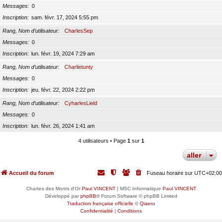
Messages
0
Inscription
sam. févr. 17, 2024 5:55 pm
Rang, Nom d’utilisateur
CharlesSep
Messages
0
Inscription
lun. févr. 19, 2024 7:29 am
Rang, Nom d’utilisateur
Charlietunty
Messages
0
Inscription
jeu. févr. 22, 2024 2:22 pm
Rang, Nom d’utilisateur
CyharlesLield
Messages
0
Inscription
lun. févr. 26, 2024 1:41 am
4 utilisateurs • Page
1
sur
1
aller
Accueil du forum
Fuseau horaire sur
UTC+02:00
Chartes des Monts d'Or
Paul VINCENT
| MSC Informatique
Paul VINCENT
Développé par
phpBB
® Forum Software © phpBB Limited
Traduction française officielle
©
Qiaeru
Confidentialité
|
Conditions