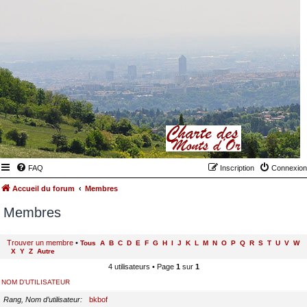
FAQ
Inscription
Connexion
Accueil du forum
Membres
Membres
Trouver un membre
•
Tous
A
B
C
D
E
F
G
H
I
J
K
L
M
N
O
P
Q
R
S
T
U
V
W
X
Y
Z
Autre
4 utilisateurs • Page
1
sur
1
NOM D’UTILISATEUR
Rang, Nom d’utilisateur
bkbof