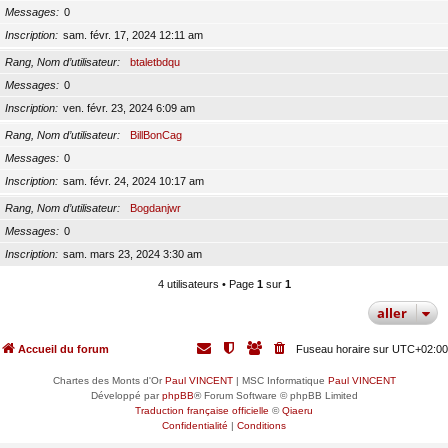
Messages
0
Inscription
sam. févr. 17, 2024 12:11 am
Rang, Nom d’utilisateur
btaletbdqu
Messages
0
Inscription
ven. févr. 23, 2024 6:09 am
Rang, Nom d’utilisateur
BillBonCag
Messages
0
Inscription
sam. févr. 24, 2024 10:17 am
Rang, Nom d’utilisateur
Bogdanjwr
Messages
0
Inscription
sam. mars 23, 2024 3:30 am
4 utilisateurs • Page
1
sur
1
aller
Accueil du forum
Fuseau horaire sur
UTC+02:00
Chartes des Monts d'Or
Paul VINCENT
| MSC Informatique
Paul VINCENT
Développé par
phpBB
® Forum Software © phpBB Limited
Traduction française officielle
©
Qiaeru
Confidentialité
|
Conditions