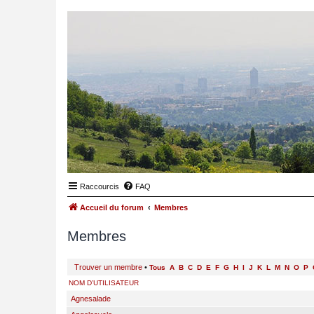
Raccourcis
FAQ
Accueil du forum
Membres
Membres
Trouver un membre
•
Tous
A
B
C
D
E
F
G
H
I
J
K
L
M
N
O
P
NOM D’UTILISATEUR
Agnesalade