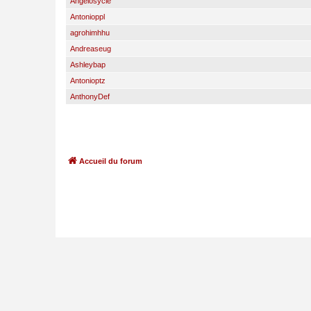
Angelosycle
Antonioppl
agrohimhhu
Andreaseug
Ashleybap
Antonioptz
AnthonyDef
Accueil du forum