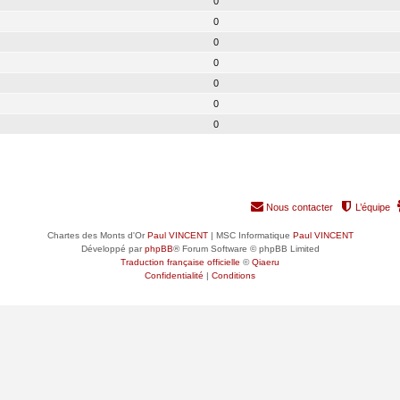
0
0
0
0
0
0
0
Nous contacter
L’équipe
Chartes des Monts d'Or
Paul VINCENT
| MSC Informatique
Paul VINCENT
Développé par
phpBB
® Forum Software © phpBB Limited
Traduction française officielle
©
Qiaeru
Confidentialité
|
Conditions