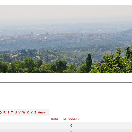
Q
R
S
T
U
V
W
X
Y
Z
Autre
RANG
MESSAGES
0