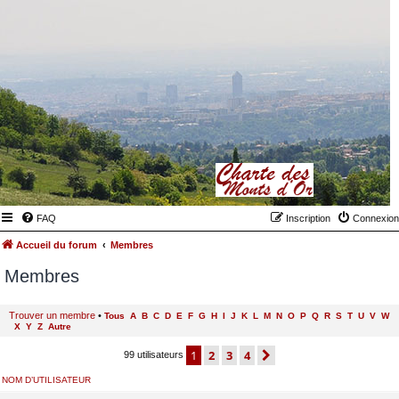
FAQ
Inscription
Connexion
Accueil du forum
Membres
Membres
Trouver un membre
•
Tous
A
B
C
D
E
F
G
H
I
J
K
L
M
N
O
P
Q
R
S
T
U
V
W
X
Y
Z
Autre
1
2
3
4
suivant
99 utilisateurs
NOM D’UTILISATEUR