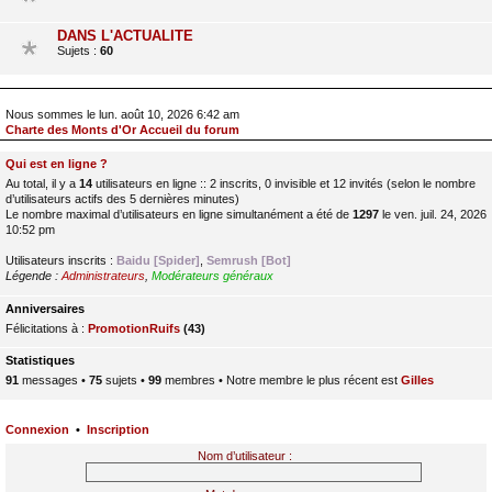
DANS L'ACTUALITE
Sujets :
60
Nous sommes le lun. août 10, 2026 6:42 am
Charte des Monts d'Or Accueil du forum
Qui est en ligne ?
Au total, il y a
14
utilisateurs en ligne :: 2 inscrits, 0 invisible et 12 invités (selon le nombre
d’utilisateurs actifs des 5 dernières minutes)
Le nombre maximal d’utilisateurs en ligne simultanément a été de
1297
le ven. juil. 24, 2026
10:52 pm
Utilisateurs inscrits :
Baidu [Spider]
,
Semrush [Bot]
Légende :
Administrateurs
,
Modérateurs généraux
Anniversaires
Félicitations à :
PromotionRuifs
(43)
Statistiques
91
messages •
75
sujets •
99
membres • Notre membre le plus récent est
Gilles
Connexion
•
Inscription
Nom d’utilisateur :