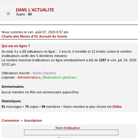
DANS L'ACTUALITE
Sujets :
60
Nous sommes le ven. août 07, 2026 6:57 pm
Charte des Monts d'Or Accueil du forum
Qui est en ligne ?
Au total, il y a
13
utilisateurs en ligne :: 1 inscrit, 0 invisible et 12 invités (selon le nombre
d’utilisateurs actifs des 5 dernières minutes)
Le nombre maximal d’utilisateurs en ligne simultanément a été de
1297
le ven. juil. 24, 2026
10:52 pm
Utilisateurs inscrits :
Baidu [Spider]
Légende :
Administrateurs
,
Modérateurs généraux
Anniversaires
Aucun membre ne fête son anniversaire aujourd’hui.
Statistiques
91
messages •
75
sujets •
99
membres • Notre membre le plus récent est
Gilles
Connexion
•
Inscription
Nom d’utilisateur :