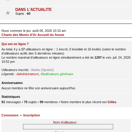
DANS L'ACTUALITE
Sujets :
60
Nous sommes le jeu. août 06, 2026 10:10 am
Charte des Monts d'Or Accueil du forum
Qui est en ligne ?
Au total, il y a
17
utilisateurs en ligne :: 1 inscrit, 0 invisible et 16 invités (selon le nombre
d’utilisateurs actifs des 5 dernières minutes)
Le nombre maximal d’utilisateurs en ligne simultanément a été de
1297
le ven. juil. 24, 2026
10:52 pm
Utilisateurs inscrits :
Baidu [Spider]
Légende :
Administrateurs
,
Modérateurs généraux
Anniversaires
Aucun membre ne fête son anniversaire aujourd’hui.
Statistiques
91
messages •
75
sujets •
99
membres • Notre membre le plus récent est
Gilles
Connexion
•
Inscription
Nom d’utilisateur :